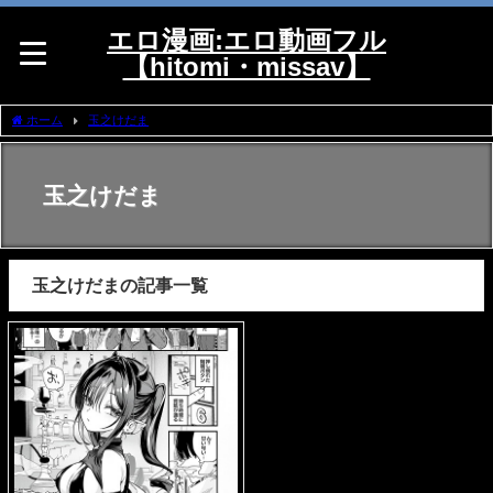
エロ漫画:エロ動画フル
【hitomi・missav】
ホーム
玉之けだま
玉之けだま
玉之けだまの記事一覧