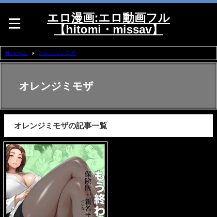
エロ漫画:エロ動画フル
【hitomi・missav】
ホーム
オレンジミモザ
オレンジミモザ
オレンジミモザの記事一覧